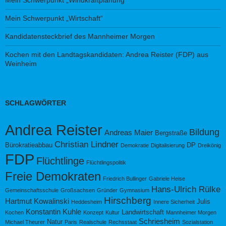
Mein Schwerpunkt „Wirtschaft“
Kandidatensteckbrief des Mannheimer Morgen
Kochen mit den Landtagskandidaten: Andrea Reister (FDP) aus
Weinheim
SCHLAGWÖRTER
Andrea Reister
Bildung
Andreas Maier
Bergstraße
Christian Lindner
Bürokratieabbau
DP
Demokratie
Digitalisierung
Dreikönig
FDP
Flüchtlinge
Flüchtlingspolitik
Freie Demokraten
Friedrich Bullinger
Gabriele Heise
Hans-Ulrich Rülke
Gemeinschaftsschule
Großsachsen
Gründer
Gymnasium
Hirschberg
Hartmut Kowalinski
Julis
Heddesheim
Innere Sicherheit
Konstantin Kuhle
Landwirtschaft
Kochen
Konzept
Kultur
Mannheimer Morgen
Schriesheim
Natur
Michael Theurer
Paris
Realschule
Rechsstaat
Sozialstation