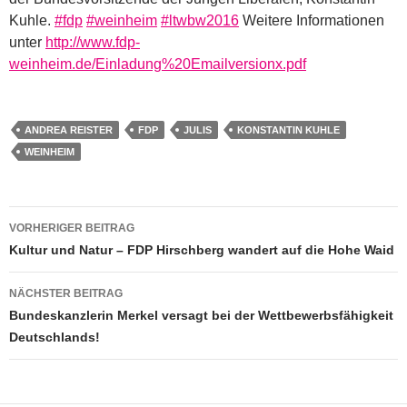
Kuhle.
‪#‎
fdp‬
‪#‎
weinheim‬
‪#‎
ltwbw2016‬
Weitere Informationen
unter
http://www.fdp-
weinheim.de/Einladung%20Emailversionx.pdf
ANDREA REISTER
FDP
JULIS
KONSTANTIN KUHLE
WEINHEIM
Beitragsnavigation
VORHERIGER BEITRAG
Kultur und Natur – FDP Hirschberg wandert auf die Hohe Waid
NÄCHSTER BEITRAG
Bundeskanzlerin Merkel versagt bei der Wettbewerbsfähigkeit
Deutschlands!