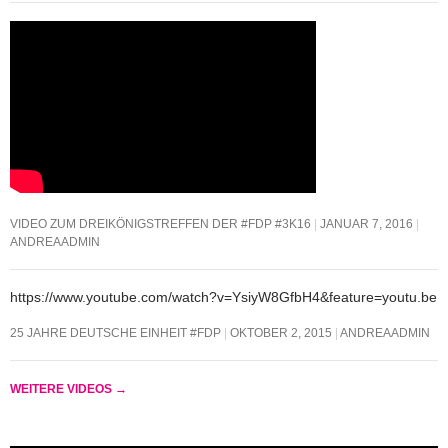
VIDEO ZUM DREIKÖNIGSTREFFEN DER #FDP #3K16
JANUAR 7, 2016
ANDREAADMIN
https://www.youtube.com/watch?v=YsiyW8GfbH4&feature=youtu.be
25 JAHRE DEUTSCHE EINHEIT #FDP
OKTOBER 2, 2015
ANDREAADMIN
WEITERE VIDEOS
→