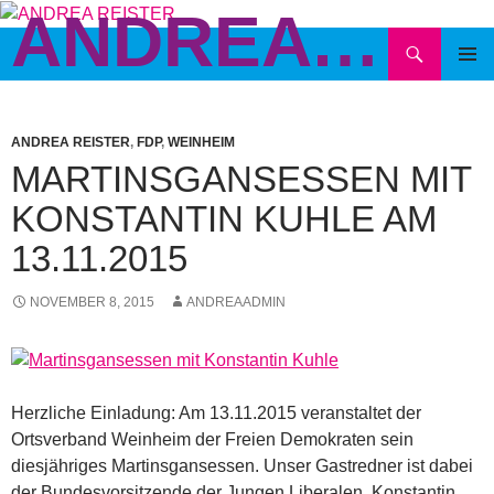
ANDREA REISTER
Zum
Inhalt
Suchen
springen
PRIMÄR
MENÜ
ANDREA REISTER
,
FDP
,
WEINHEIM
MARTINSGANSESSEN MIT
KONSTANTIN KUHLE AM
13.11.2015
NOVEMBER 8, 2015
ANDREAADMIN
Herzliche Einladung: Am 13.11.2015 veranstaltet der
Ortsverband Weinheim der Freien Demokraten sein
diesjähriges Martinsgansessen. Unser Gastredner ist dabei
der Bundesvorsitzende der Jungen Liberalen, Konstantin