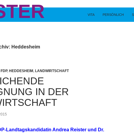
STER
VITA
PERSÖNLICH
chiv: Heddesheim
,
FDP
,
HEDDESHEIM
,
LANDWIRTSCHAFT
ICHENDE
GNUNG IN DER
IRTSCHAFT
2015
P-Landtagskandidatin Andrea Reister und Dr.