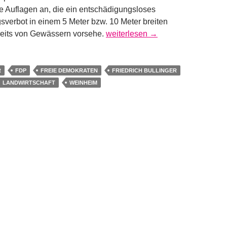
e Auflagen an, die ein entschädigungsloses
sverbot in einem 5 Meter bzw. 10 Meter breiten
Schleichende Enteignung in der L
seits von Gewässern vorsehe.
weiterlesen
→
R
FDP
FREIE DEMOKRATEN
FRIEDRICH BULLINGER
LANDWIRTSCHAFT
WEINHEIM