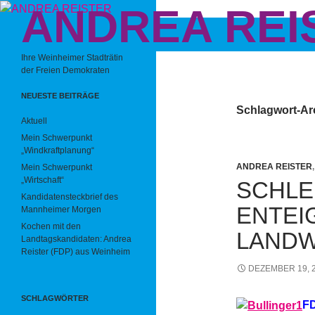
ANDREA REI
Zum
Inhalt
Suchen
springen
Ihre Weinheimer Stadträtin
der Freien Demokraten
NEUESTE BEITRÄGE
Schlagwort-Ar
Aktuell
Mein Schwerpunkt
„Windkraftplanung“
ANDREA REISTER
Mein Schwerpunkt
„Wirtschaft“
SCHLE
Kandidatensteckbrief des
ENTEI
Mannheimer Morgen
Kochen mit den
LANDW
Landtagskandidaten: Andrea
Reister (FDP) aus Weinheim
DEZEMBER 19, 
SCHLAGWÖRTER
FD