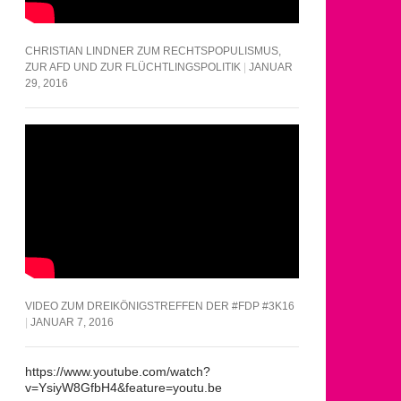
CHRISTIAN LINDNER ZUM RECHTSPOPULISMUS,
ZUR AFD UND ZUR FLÜCHTLINGSPOLITIK
JANUAR
29, 2016
VIDEO ZUM DREIKÖNIGSTREFFEN DER #FDP #3K16
JANUAR 7, 2016
https://www.youtube.com/watch?
v=YsiyW8GfbH4&feature=youtu.be