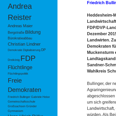
Friedrich Bull
Andrea
Heddesheim-Mu
Reister
Landwirtschaft
Andreas Maier
FDP/DVP-Landta
Bildung
Bergstraße
Dezember 2015 
Bürokratieabbau
Landwirten. Zu
Christian Lindner
Demokraten fü
DP
Demokratie
Digitalisierung
Muckensturm e
FDP
Landtagskandid
Dreikönig
Sandner-Schmi
Flüchtlinge
Wahlkreis Sch
Flüchtlingspolitik
Freie
Bullinger, der 
Demokraten
Agraringenieurw
abgeschlossen h
Friedrich Bullinger
Gabriele Heise
um sich greife
Gemeinschaftsschule
Großsachsen
Gründer
Landwirtschaft,
Gymnasium
würden. Als Bei