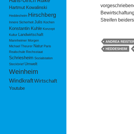
Hans-Ulrich Rülke
vorgeschrieben
Hartmut Kowalinski
Bewirtschaftung
Hirschberg
Heddesheim
Streifen beider
Julis
Innere Sicherheit
Kochen
Konstantin Kuhle
Konzept
Landwirtschaft
Kultur
Mannheimer Morgen
ANDREA REISTE
Natur
Michael Theurer
Paris
HEDDESHEIM
Realschule
Rechsstaat
Schriesheim
Sozialstation
Umwelt
Steckbrief
Weinheim
Windkraft
Wirtschaft
Youtube