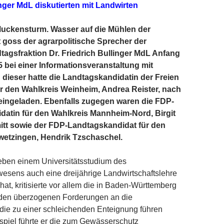
inger MdL diskutierten mit Landwirten
ckensturm. Wasser auf die Mühlen der
 goss der agrarpolitische Sprecher der
gsfraktion Dr. Friedrich Bullinger MdL Anfang
bei einer Informationsveranstaltung mit
 dieser hatte die Land­tagskandidatin der Freien
r den Wahlkreis Weinheim, Andrea Reister, nach
ingeladen. Ebenfalls zugegen waren die FDP-
atin für den Wahlkreis Mannheim-Nord, Birgit
tt sowie der FDP-Landtagskandidat für den
wetzingen, Hendrik Tzschaschel.
neben einem Universitätsstudium des
esens auch eine dreijährige Landwirtschaftslehre
at, kritisierte vor allem die in Baden-Württemberg
nden überzogenen Forderungen an die
 die zu einer schleichenden Enteignung führen
spiel führte er die zum Gewässerschutz