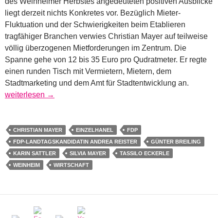
des Weinheimer Herbstes angedeuteten positiven Ausblicke
liegt derzeit nichts Konkretes vor. Bezüglich Mieter-
Fluktuation und der Schwierigkeiten beim Etablieren
tragfähiger Branchen verwies Christian Mayer auf teilweise
völlig überzogenen Mietforderungen im Zentrum. Die
Spanne gehe von 12 bis 35 Euro pro Qudratmeter. Er regte
einen runden Tisch mit Vermietern, Mietern, dem
Stadtmarketing und dem Amt für Stadtentwicklung an.
Leerstände, Branchenmix und ein Überangebot
weiterlesen
→
CHRISTIAN MAYER
EINZELHANEL
FDP
FDP-LANDTAGSKANDIDATIN ANDREA REISTER
GÜNTER BREILING
KARIN SATTLER
SILVIA MAYER
TASSILO ECKERLE
WEINHEIM
WIRTSCHAFT