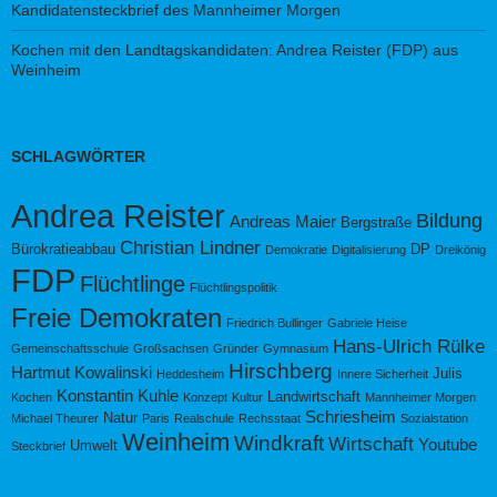
Kandidatensteckbrief des Mannheimer Morgen
Kochen mit den Landtagskandidaten: Andrea Reister (FDP) aus
Weinheim
SCHLAGWÖRTER
Andrea Reister
Bildung
Andreas Maier
Bergstraße
Christian Lindner
Bürokratieabbau
DP
Demokratie
Digitalisierung
Dreikönig
FDP
Flüchtlinge
Flüchtlingspolitik
Freie Demokraten
Friedrich Bullinger
Gabriele Heise
Hans-Ulrich Rülke
Gemeinschaftsschule
Großsachsen
Gründer
Gymnasium
Hirschberg
Hartmut Kowalinski
Julis
Heddesheim
Innere Sicherheit
Konstantin Kuhle
Landwirtschaft
Kochen
Konzept
Kultur
Mannheimer Morgen
Schriesheim
Natur
Michael Theurer
Paris
Realschule
Rechsstaat
Sozialstation
Weinheim
Windkraft
Wirtschaft
Youtube
Umwelt
Steckbrief