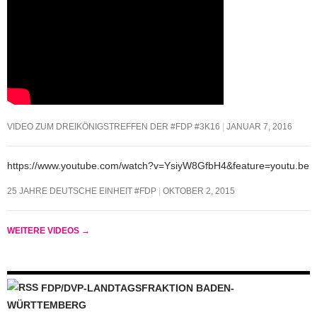
VIDEO ZUM DREIKÖNIGSTREFFEN DER #FDP #3K16
JANUAR 7, 2016
https://www.youtube.com/watch?v=YsiyW8GfbH4&feature=youtu.be
25 JAHRE DEUTSCHE EINHEIT #FDP
OKTOBER 2, 2015
WEITERE VIDEOS
→
FDP/DVP-LANDTAGSFRAKTION BADEN-
WÜRTTEMBERG