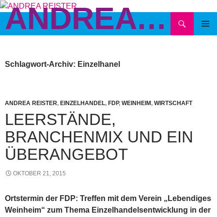
ANDREA REISTER
Zum
Inhalt
Suchen
springen
PRIMÄR
MENÜ
Schlagwort-Archiv: Einzelhanel
ANDREA REISTER
,
EINZELHANDEL
,
FDP
,
WEINHEIM
,
WIRTSCHAFT
LEERSTÄNDE,
BRANCHENMIX UND EIN
ÜBERANGEBOT
OKTOBER 21, 2015
Ortstermin der FDP: Treffen mit dem Verein „Lebendiges
Weinheim“ zum Thema Einzelhandelsentwicklung in der