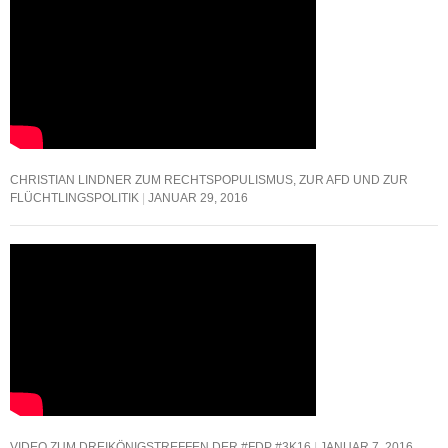
CHRISTIAN LINDNER ZUM RECHTSPOPULISMUS, ZUR AFD UND ZUR
FLÜCHTLINGSPOLITIK
JANUAR 29, 2016
VIDEO ZUM DREIKÖNIGSTREFFEN DER #FDP #3K16
JANUAR 7, 2016