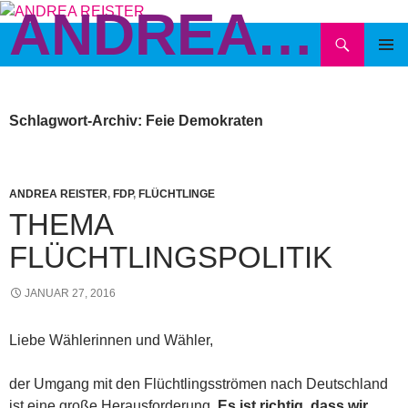
ANDREA REISTER
Zum
Inhalt
Suchen
springen
PRIMÄR
MENÜ
Schlagwort-Archiv: Feie Demokraten
ANDREA REISTER
,
FDP
,
FLÜCHTLINGE
THEMA
FLÜCHTLINGSPOLITIK
JANUAR 27, 2016
Liebe Wählerinnen und Wähler,
der Umgang mit den Flüchtlingsströmen nach Deutschland
ist eine große Herausforderung.
Es ist richtig, dass wir