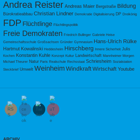
Andrea Reister
Bildung
Andreas Maier
Bergstraße
Christian Lindner
Bürokratieabbau
DP
Demokratie
Digitalisierung
Dreikönig
FDP
Flüchtlinge
Flüchtlingspolitik
Freie Demokraten
Friedrich Bullinger
Gabriele Heise
Hans-Ulrich Rülke
Gemeinschaftsschule
Großsachsen
Gründer
Gymnasium
Hirschberg
Hartmut Kowalinski
Julis
Heddesheim
Innere Sicherheit
Konstantin Kuhle
Landwirtschaft
Kochen
Konzept
Kultur
Mannheimer Morgen
Schriesheim
Natur
Michael Theurer
Paris
Realschule
Rechsstaat
Sozialstation
Weinheim
Windkraft
Wirtschaft
Youtube
Umwelt
Steckbrief
ARCHIV